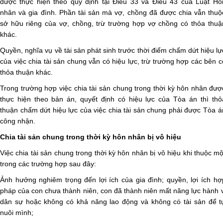
được thực hiện theo quy định tại Điều 33 và Điều 43 của Luật Hô
nhân và gia đình. Phần tài sản mà vợ, chồng đã được chia vẫn thuộ
sở hữu riêng của vợ, chồng, trừ trường hợp vợ chồng có thỏa thuậ
khác.
Quyền, nghĩa vụ về tài sản phát sinh trước thời điểm chấm dứt hiệu lự
của việc chia tài sản chung vẫn có hiệu lực, trừ trường hợp các bên c
thỏa thuận khác.
Trong trường hợp việc chia tài sản chung trong thời kỳ hôn nhân đượ
thực hiện theo bản án, quyết định có hiệu lực của Tòa án thì thỏ
thuận chấm dứt hiệu lực của việc chia tài sản chung phải được Tòa á
công nhận.
Chia tài sản chung trong thời kỳ hôn nhân bị vô hiệu
Việc chia tài sản chung trong thời kỳ hôn nhân bị vô hiệu khi thuộc mộ
trong các trường hợp sau đây:
Ảnh hưởng nghiêm trọng đến lợi ích của gia đình; quyền, lợi ích hợ
pháp của con chưa thành niên, con đã thành niên mất năng lực hành v
dân sự hoặc không có khả năng lao động và không có tài sản để t
nuôi mình;