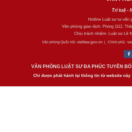
Trí tuệ -
Hotline Luật sư tư vấn 
Văn phòng giao dịch:
Phòng 1112, Thă
Chịu trách nhiệm: Luật sư Lê
vietlaw.gov.vn
va
Văn phòng Quốc hội:
| Chính phủ:
VĂN PHÒNG LUẬT SƯ ĐA PHÚC TUYÊN BỐ 
Chỉ được phát hành lại thông tin từ website nà