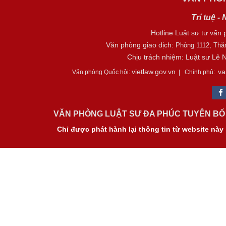
Trí tuệ -
Hotline Luật sư tư vấn 
Văn phòng giao dịch:
Phòng 1112, Thă
Chịu trách nhiệm: Luật sư Lê
vietlaw.gov.vn
va
Văn phòng Quốc hội:
| Chính phủ:
VĂN PHÒNG LUẬT SƯ ĐA PHÚC TUYÊN BỐ 
Chỉ được phát hành lại thông tin từ website nà